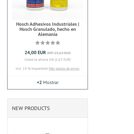
Hosch Adhesivos Industriales |
Hosch Granulado, hecho en
Alemania
24,00 EUR
RRP 25,63 EUR
Usted se ahorra 6% (1,63 EUR)
incl. 19 % impuestost
Más gastos de envío.
+2
Mostrar
NEW PRODUCTS