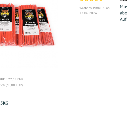
Mus
Wrote by Ismail K. on
abe
23.06.2024
Auf
RRP 199,75 EUR
15% (30,00 EUR)
 5KG