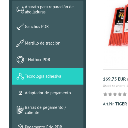
Aparato para reparación de
abolladuras
Ganchos PDR
Martillo de tracción
T Hotbox PDR
Tecnología adhesiva
169,75 EUR
Usted se ahorra 
Adaptador de pegamento
Art.Nr.
TIGER
Barras de pegamento /
caliente
Pegamento Frio PDR