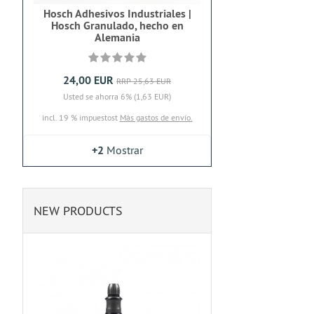
Hosch Adhesivos Industriales |
Hosch Granulado, hecho en
Alemania
24,00 EUR
RRP 25,63 EUR
Usted se ahorra 6% (1,63 EUR)
incl. 19 % impuestost
Más gastos de envío.
+2
Mostrar
NEW PRODUCTS