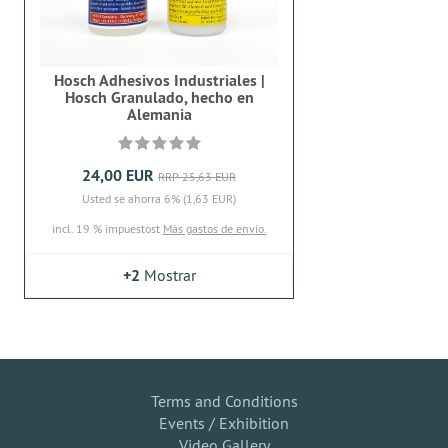
Hosch Adhesivos Industriales |
Hosch Granulado, hecho en
Alemania
24,00 EUR
RRP 25,63 EUR
Usted se ahorra 6% (1,63 EUR)
incl. 19 % impuestost
Más gastos de envío.
+2
Mostrar
Terms and Conditions
Events / Exhibition
Video Gallery