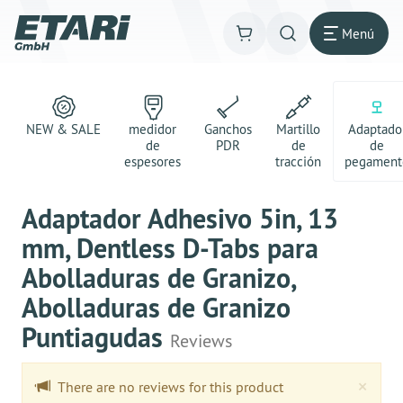
Menú
NEW & SALE
medidor
Ganchos
Martillo
Adaptado
de
PDR
de
de
espesores
tracción
pegament
Adaptador Adhesivo 5in, 13
mm, Dentless D-Tabs para
Abolladuras de Granizo,
Abolladuras de Granizo
Puntiagudas
Reviews
Clo
×
There are no reviews for this product