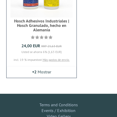
Hosch Adhesivos Industriales |
Hosch Granulado, hecho en
Alemania
24,00 EUR
RRP 25,63 EUR
Usted se ahorra 6% (1,63 EUR)
incl. 19 % impuestost
Más gastos de envío.
+2
Mostrar
Terms and Conditions
Events / Exhibition
Video Gallery