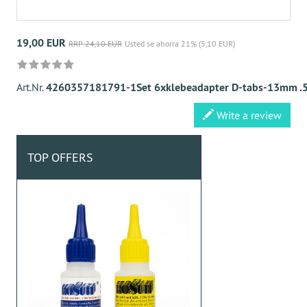
19,00 EUR
RRP 24,10 EUR
Usted se ahorra 21% (5,10 EUR)
Art.Nr.
4260357181791-1Set 6xklebeadapter D-tabs-13mm .5
Write a review
TOP OFFERS