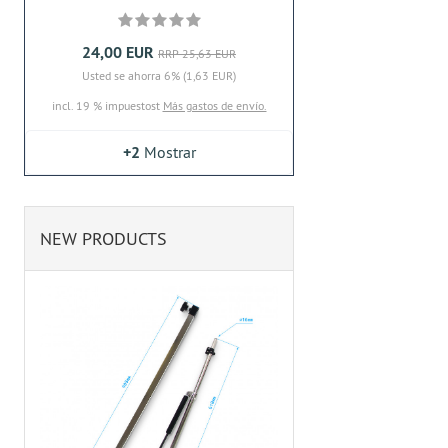
24,00 EUR
RRP 25,63 EUR
Usted se ahorra 6% (1,63 EUR)
incl. 19 % impuestost
Más gastos de envío.
+2
Mostrar
NEW PRODUCTS