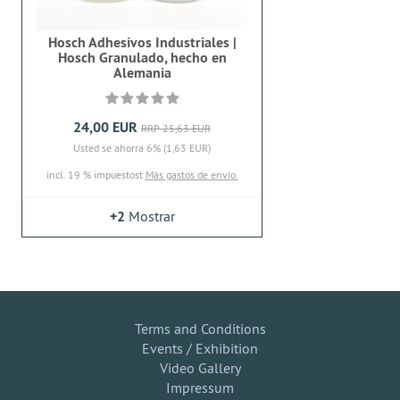
Hosch Adhesivos Industriales |
Hosch Granulado, hecho en
Alemania
24,00 EUR
RRP 25,63 EUR
Usted se ahorra 6% (1,63 EUR)
incl. 19 % impuestost
Más gastos de envío.
+2
Mostrar
Terms and Conditions
Events / Exhibition
Video Gallery
Impressum