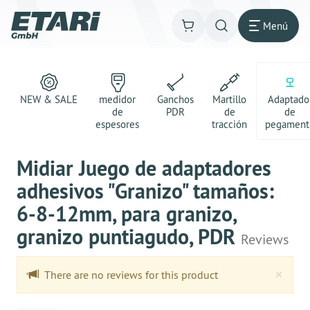
Menú
NEW & SALE
medidor
Ganchos
Martillo
Adaptado
de
PDR
de
de
espesores
tracción
pegament
Midiar Juego de adaptadores
adhesivos "Granizo" tamaños:
6-8-12mm, para granizo,
granizo puntiagudo, PDR
Reviews
Clo
×
There are no reviews for this product