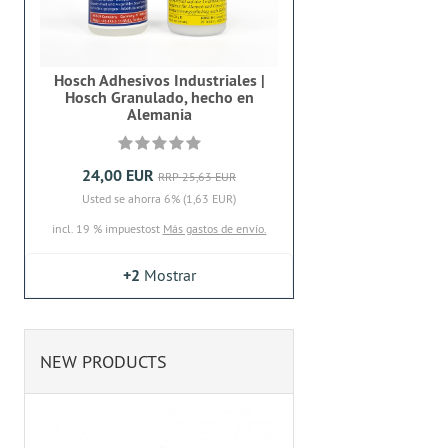
Hosch Adhesivos Industriales |
Hosch Granulado, hecho en
Alemania
24,00 EUR
RRP 25,63 EUR
Usted se ahorra 6% (1,63 EUR)
incl. 19 % impuestost
Más gastos de envío.
+2
Mostrar
NEW PRODUCTS