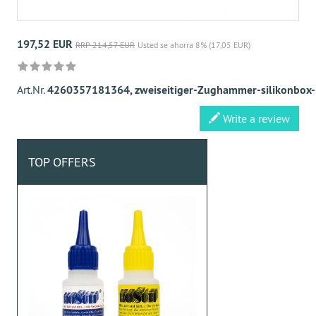
197,52 EUR
RRP 214,57 EUR
Usted se ahorra 8% (17,05 EUR)
Art.Nr.
4260357181364, zweiseitiger-Zughammer-silikonbox
Write a review
TOP OFFERS