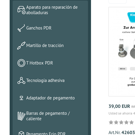
Aparato para reparación de
abolladuras
Ganchos PDR
Martillo de tracción
T Hotbox PDR
Tecnología adhesiva
Adaptador de pegamento
39,00 EUR
RR
Barras de pegamento /
Usted se ahorra 
caliente
Art.Nr.
42603
Pegamento Frio PDR