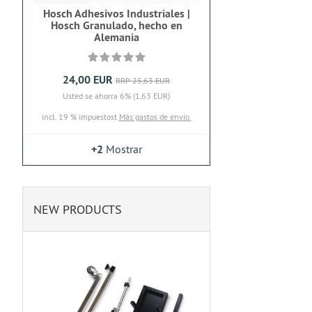
Hosch Adhesivos Industriales |
Hosch Granulado, hecho en
Alemania
24,00 EUR
RRP 25,63 EUR
Usted se ahorra 6% (1,63 EUR)
incl. 19 % impuestost
Más gastos de envío.
+2
Mostrar
NEW PRODUCTS