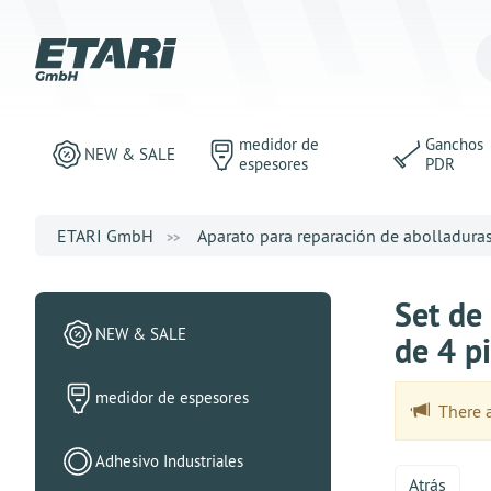
medidor de
Ganchos
NEW & SALE
espesores
PDR
ETARI GmbH
Aparato para reparación de abolladura
Set de
NEW & SALE
de 4 p
medidor de espesores
There ar
Adhesivo Industriales
Atrás