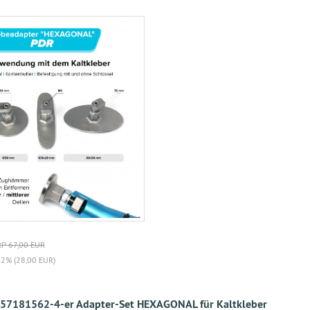
P 67,00 EUR
42% (28,00 EUR)
57181562-4-er Adapter-Set HEXAGONAL für Kaltkleber