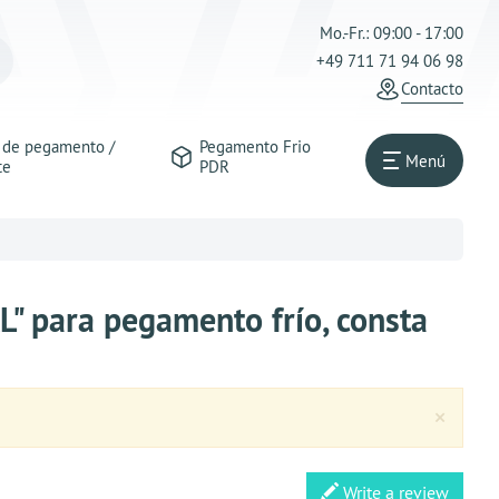
Mo.-Fr.: 09:00 - 17:00
+49 711 71 94 06 98
Contacto
s de pegamento /
Pegamento Frio
Menú
te
PDR
 para pegamento frío, consta
Clos
×
Write a review