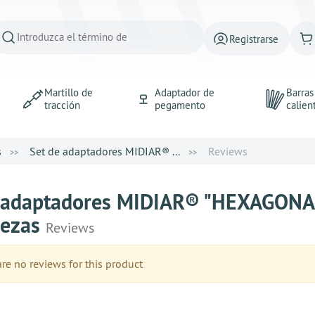
Registrarse
Martillo de
Adaptador de
Barra
tracción
pegamento
calien
s
Set de adaptadores MIDIAR® ...
Reviews
 adaptadores MIDIAR® "HEXAGONAL"
iezas
Reviews
e no reviews for this product