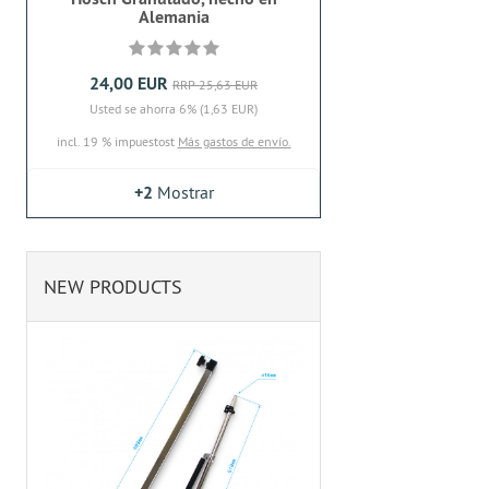
Alemania
24,00 EUR
RRP 25,63 EUR
Usted se ahorra 6% (1,63 EUR)
incl. 19 % impuestost
Más gastos de envío.
+2
Mostrar
NEW PRODUCTS