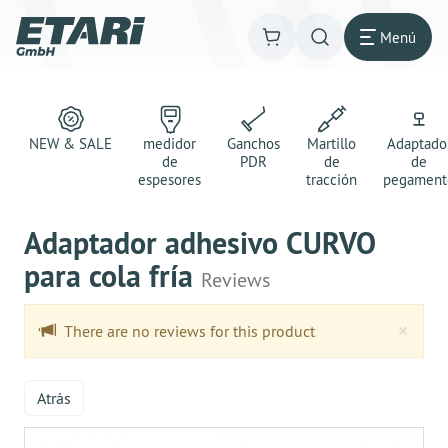
Menú
NEW & SALE
medidor
Ganchos
Martillo
Adaptado
de
PDR
de
de
espesores
tracción
pegament
Adaptador adhesivo CURVO
para cola fría
Reviews
Clo
×
There are no reviews for this product
Atrás