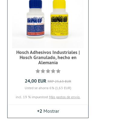
Hosch Adhesivos Industriales |
Hosch Granulado, hecho en
Alemania
24,00 EUR
RRP 25,63 EUR
Usted se ahorra 6% (1,63 EUR)
incl. 19 % impuestost
Más gastos de envío.
+2
Mostrar