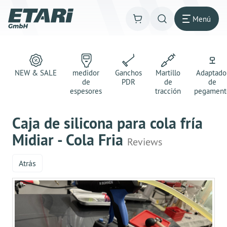
Menú
NEW & SALE
medidor
Ganchos
Martillo
Adaptado
de
PDR
de
de
espesores
tracción
pegament
Caja de silicona para cola fría
Midiar - Cola Fria
Reviews
Atrás