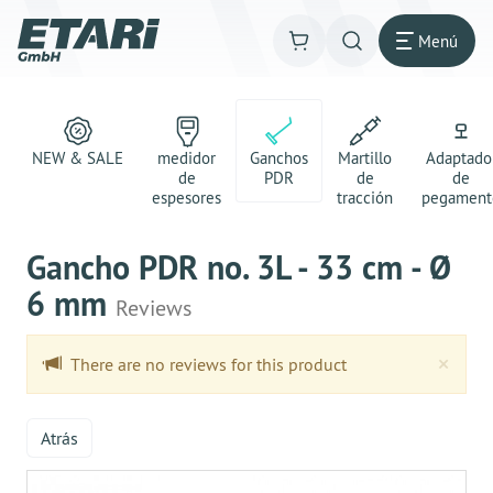
Menú
NEW & SALE
medidor
Ganchos
Martillo
Adaptado
de
PDR
de
de
espesores
tracción
pegament
Gancho PDR no. 3L - 33 cm - Ø
6 mm
Reviews
Clo
×
There are no reviews for this product
Atrás