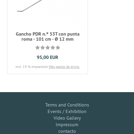
Gancho PDR n.º 53T con punta
roma - 101 cm - Ø 12 mm
95,00 EUR
incl. 19 % impuestost
Más gastos de envío.
Terms and Conditions
Events / Exhibition
Video Gallery
Impressum
contacto