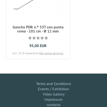
Gancho PDR n.º 53T con punta
roma - 101 cm - Ø 12 mm
95,00 EUR
incl. 19 % impuestost
Más gastos de envío.
Terms and Conditions
Events / Exhibition
Video Gallery
Impressum
contacto