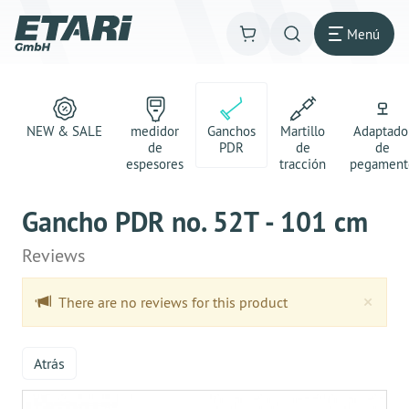
Menú
NEW & SALE
medidor
Ganchos
Martillo
Adaptado
de
PDR
de
de
espesores
tracción
pegament
Gancho PDR no. 52T - 101 cm
Reviews
Clo
×
There are no reviews for this product
Atrás