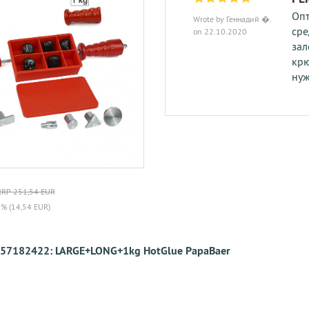
Опт
Wrote by Геннадий �.
сре
on 22.10.2020
зал
крю
нуж
RRP 251,54 EUR
6% (14,54 EUR)
57182422: LARGE+LONG+1kg HotGlue PapaBaer