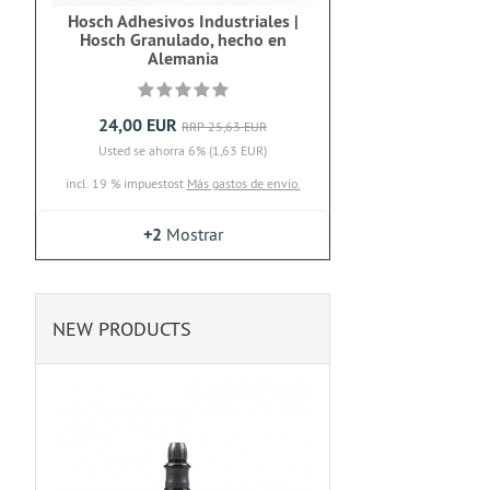
Hosch Adhesivos Industriales |
Hosch Granulado, hecho en
Alemania
24,00 EUR
RRP 25,63 EUR
Usted se ahorra 6% (1,63 EUR)
incl. 19 % impuestost
Más gastos de envío.
+2
Mostrar
NEW PRODUCTS