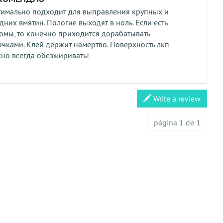
имально подходит для выправления крупных и
дних вмятин. Пологие выходят в ноль. Если есть
омы, то конечно приходится дорабатывать
чками. Клей держит намертво. Поверхность лкп
но всегда обезжиривать!
Write a review
página 1 de 1