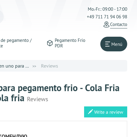
Mo.-Fr.: 09:00 - 17:00
+49 711 71 94 06 98
Contacto
s de pegamento /
Pegamento Frio
Menú
te
PDR
n uno para ...
Reviews
ara pegamento frio - Cola Fria
la fria
Reviews
Write a review
КОМЕНДУЮ