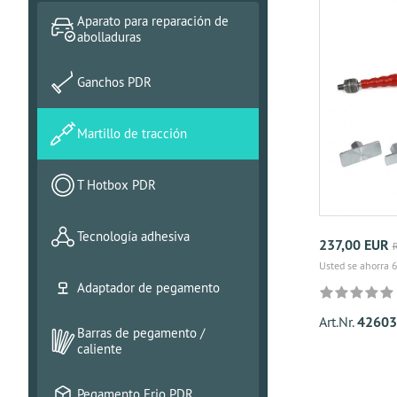
Aparato para reparación de
abolladuras
Ganchos PDR
Martillo de tracción
T Hotbox PDR
Tecnología adhesiva
237,00 EUR
Usted se ahorra 
Adaptador de pegamento
Art.Nr.
42603
Barras de pegamento /
caliente
Pegamento Frio PDR