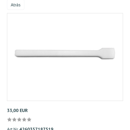
Atrás
33,00 EUR
Art.Nr.
4260357187519