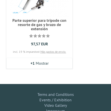
Parte superior para trípode con
resorte de gas y brazo de
extensión
97,57 EUR
incl. 19 % impuestost
Más gastos de envío.
+1
Mostrar
Terms and Conditions
Events / Exhibition
Video Gallery
Impressum