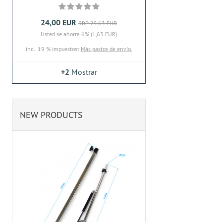
24,00 EUR
RRP 25,63 EUR
Usted se ahorra 6% (1,63 EUR)
incl. 19 % impuestost
Más gastos de envío.
+2
Mostrar
NEW PRODUCTS