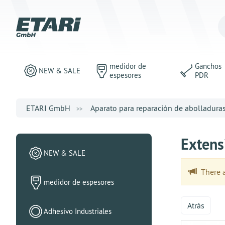
medidor de
Ganchos
NEW & SALE
espesores
PDR
ETARI GmbH
Aparato para reparación de abolladura
Extens
NEW & SALE
There ar
medidor de espesores
Atrás
Adhesivo Industriales