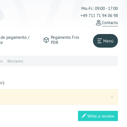
Mo.-Fr.: 09:00 - 17:00
+49 711 71 94 06 98
Contacto
s de pegamento /
Pegamento Frio
Menú
te
PDR
Reviews
ws
Clos
×
Write a review