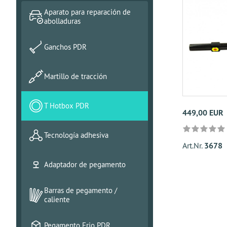
Aparato para reparación de
abolladuras
Ganchos PDR
Martillo de tracción
T Hotbox PDR
449,00 EUR
Tecnología adhesiva
Art.Nr.
3678
Adaptador de pegamento
Barras de pegamento /
caliente
Pegamento Frio PDR