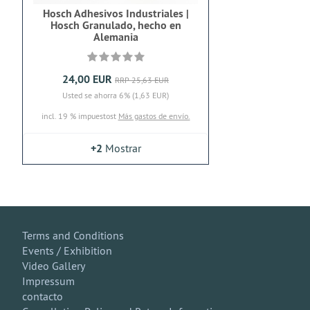
Hosch Adhesivos Industriales |
Hosch Granulado, hecho en
Alemania
24,00 EUR
RRP 25,63 EUR
Usted se ahorra 6% (1,63 EUR)
incl. 19 % impuestost
Más gastos de envío.
+2
Mostrar
Terms and Conditions
Events / Exhibition
Video Gallery
Impressum
contacto