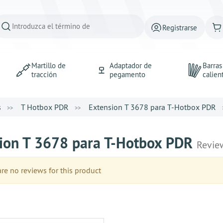
Registrarse
Martillo de
Adaptador de
Barra
tracción
pegamento
calien
s
T Hotbox PDR
Extension T 3678 para T-Hotbox PDR
ion T 3678 para T-Hotbox PDR
Revie
e no reviews for this product