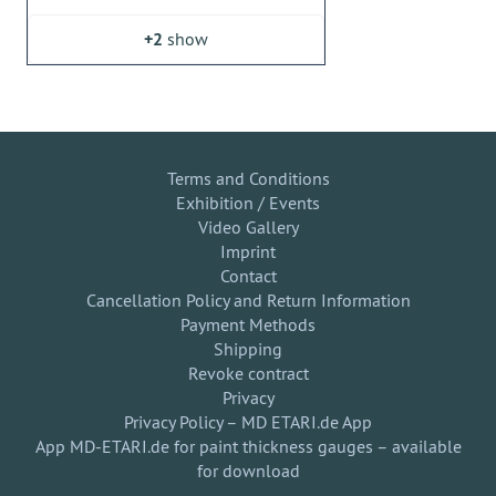
+2
show
Terms and Conditions
Exhibition / Events
Video Gallery
Imprint
Contact
Cancellation Policy and Return Information
Payment Methods
Shipping
Revoke contract
Privacy
Privacy Policy – MD ETARI.de App
App MD-ETARI.de for paint thickness gauges – available
for download