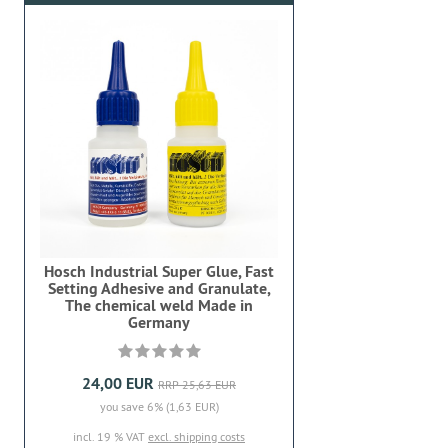
Hosch Industrial Super Glue, Fast
Setting Adhesive and Granulate,
The chemical weld Made in
Germany
24,00 EUR
RRP 25,63 EUR
you save 6% (1,63 EUR)
incl. 19 % VAT
excl. shipping costs