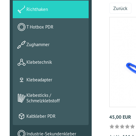
Zurück
Richthaken
T Hotbox PDR
Zughammer
Klebetechnik
Klebeadapter
Klebesticks /
Schmelzklebstoff
Kaltkleber PDR
45,00 EUR
Industrie-Sekundenkleber