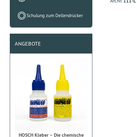
Art.Nr.
111-L
Schulung zum Dellendrücker
ANGEBOTE
HOSCH Kleber – Die chemische