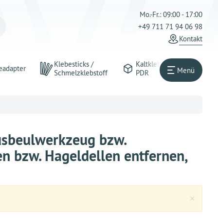
Mo.-Fr.: 09:00 - 17:00
+49 711 71 94 06 98
Kontakt
Klebesticks /
Kaltkleber
eadapter
Menü
Schmelzklebstoff
PDR
usbeulwerkzeug bzw.
en bzw. Hageldellen entfernen,
Clos
×