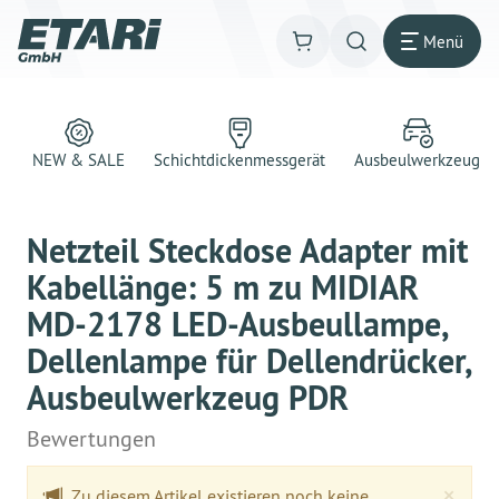
Menü
NEW & SALE
Schichtdickenmessgerät
Ausbeulwerkzeug
Netzteil Steckdose Adapter mit
Kabellänge: 5 m zu MIDIAR
MD-2178 LED-Ausbeullampe,
Dellenlampe für Dellendrücker,
Ausbeulwerkzeug PDR
Bewertungen
Clo
×
Zu diesem Artikel existieren noch keine