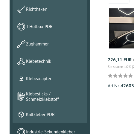
Richthaken
T Hotbox PDR
Zughammer
226,11 EUR
Klebetechnik
Sie sparen 10% (
Klebeadapter
Art.Nr.
42603
Klebesticks /
Schmelzklebstoff
Kaltkleber PDR
Industrie-Sekundenkleber