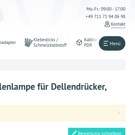
Mo.-Fr.: 09:00 - 17:00
+49 711 71 94 06 98
Kontakt
Klebesticks /
Kaltkleber
eadapter
Menü
Schmelzklebstoff
PDR
nlampe für Dellendrücker,
Clos
×
Bewertung schreiben