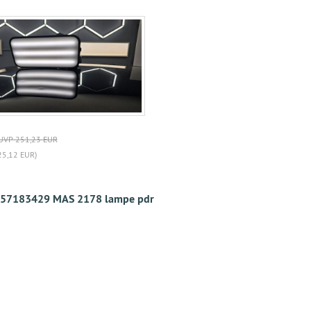
UVP 251,23 EUR
25,12 EUR)
57183429 MAS 2178 lampe pdr