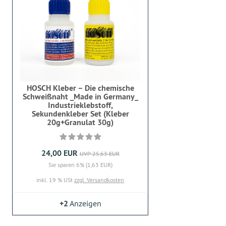
HOSCH Kleber – Die chemische
Schweißnaht _Made in Germany_
Industrieklebstoff,
Sekundenkleber Set (Kleber
20g+Granulat 30g)
24,00 EUR
UVP 25,63 EUR
Sie sparen 6% (1,63 EUR)
inkl. 19 % USt
zzgl. Versandkosten
+2
Anzeigen