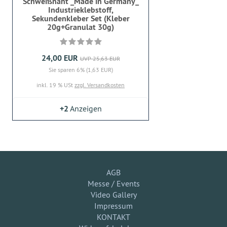
Schweißnaht _Made in Germany_
Industrieklebstoff,
Sekundenkleber Set (Kleber
20g+Granulat 30g)
24,00 EUR
UVP 25,63 EUR
Sie sparen 6% (1,63 EUR)
inkl. 19 % USt
zzgl. Versandkosten
+2
Anzeigen
AGB
Messe / Events
Video Gallery
Impressum
KONTAKT