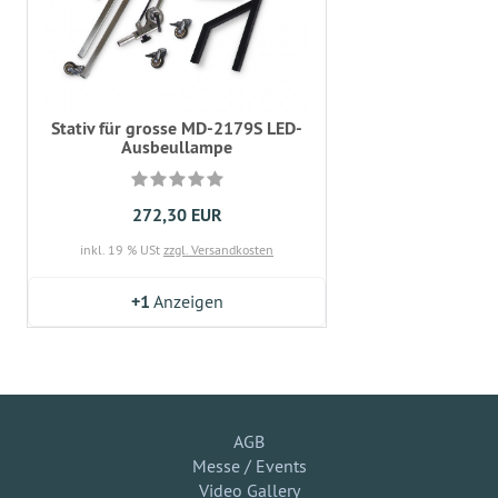
Stativ für grosse MD-2179S LED-
Ausbeullampe
272,30 EUR
inkl. 19 % USt
zzgl. Versandkosten
+1
Anzeigen
AGB
Messe / Events
Video Gallery