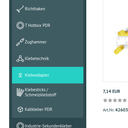
Richthaken
T Hotbox PDR
Zughammer
Klebetechnik
Klebeadapter
Klebesticks /
7,14 EUR
Schmelzklebstoff
Kaltkleber PDR
Art.Nr.
42603
Industrie-Sekundenkleber