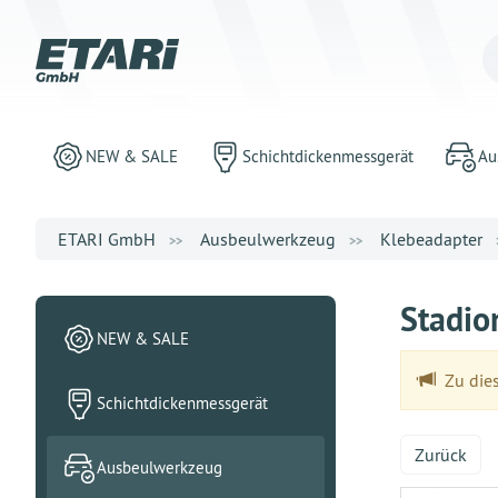
NEW & SALE
Schichtdickenmessgerät
Au
ETARI GmbH
Ausbeulwerkzeug
Klebeadapter
Stadio
NEW & SALE
Zu dies
Schichtdickenmessgerät
Zurück
Ausbeulwerkzeug