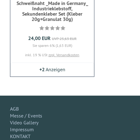
Schweißnaht _Made in Germany_
Industrieklebstoff,
Sekundenkleber Set (Kleber
20g+Granulat 30g)
24,00 EUR
UVP 25,63 EUR
Sie sparen 6% (1,63 EUR)
inkl. 19 % USt
zzgl. Versandkosten
+2
Anzeigen
AGB
Messe / Events
Video Gallery
Impressum
KONTAKT