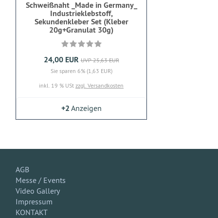
Schweißnaht _Made in Germany_
Industrieklebstoff,
Sekundenkleber Set (Kleber
20g+Granulat 30g)
24,00 EUR
UVP 25,63 EUR
Sie sparen 6% (1,63 EUR)
inkl. 19 % USt
zzgl. Versandkosten
+2
Anzeigen
AGB
Messe / Events
Video Gallery
Impressum
KONTAKT