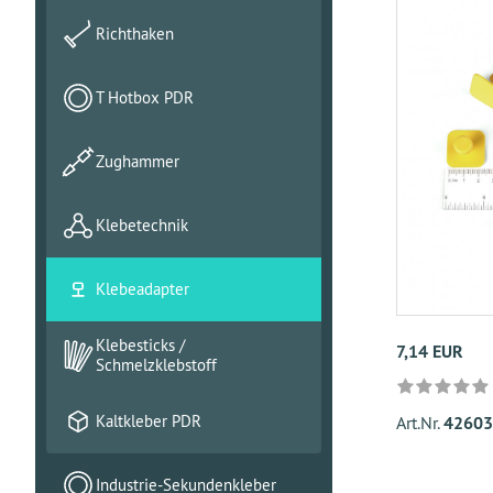
Richthaken
T Hotbox PDR
Zughammer
Klebetechnik
Klebeadapter
Klebesticks /
7,14 EUR
Schmelzklebstoff
Kaltkleber PDR
Art.Nr.
426035
Industrie-Sekundenkleber