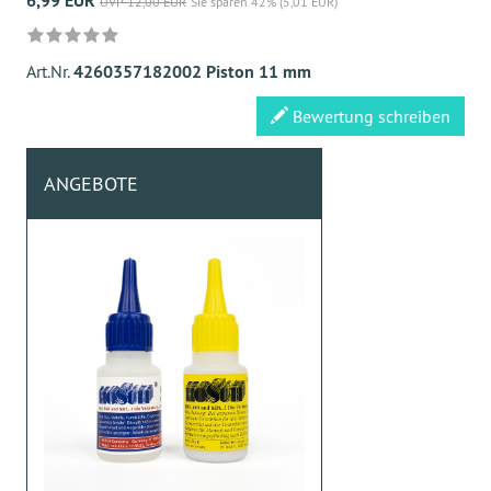
6,99 EUR
UVP 12,00 EUR
Sie sparen 42% (5,01 EUR)
Art.Nr.
4260357182002 Piston 11 mm
Bewertung schreiben
ANGEBOTE