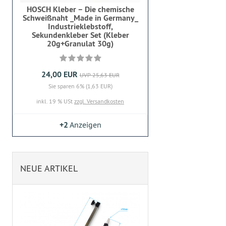
HOSCH Kleber – Die chemische
Schweißnaht _Made in Germany_
Industrieklebstoff,
Sekundenkleber Set (Kleber
20g+Granulat 30g)
24,00 EUR
UVP 25,63 EUR
Sie sparen 6% (1,63 EUR)
inkl. 19 % USt
zzgl. Versandkosten
+2
Anzeigen
NEUE ARTIKEL