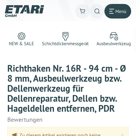
Menü
NEW & SALE
Schichtdickenmessgerät
Ausbeulwerkzeug
Richthaken Nr. 16R - 94 cm - Ø
8 mm, Ausbeulwerkzeug bzw.
Dellenwerkzeug für
Dellenreparatur, Dellen bzw.
Hageldellen entfernen, PDR
Bewertungen
Clo
×
Zu diesem Artikel existieren noch keine