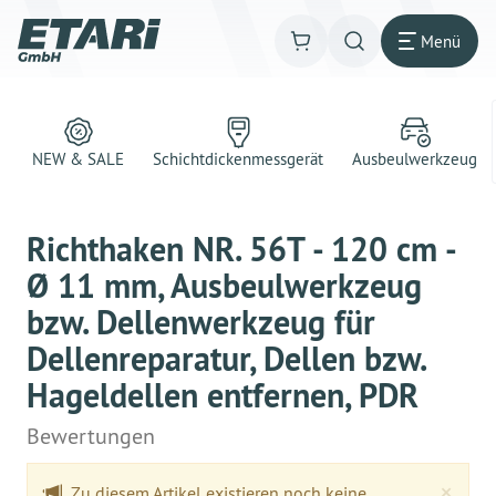
Menü
NEW & SALE
Schichtdickenmessgerät
Ausbeulwerkzeug
Richthaken NR. 56T - 120 cm -
Ø 11 mm, Ausbeulwerkzeug
bzw. Dellenwerkzeug für
Dellenreparatur, Dellen bzw.
Hageldellen entfernen, PDR
Bewertungen
Clo
×
Zu diesem Artikel existieren noch keine