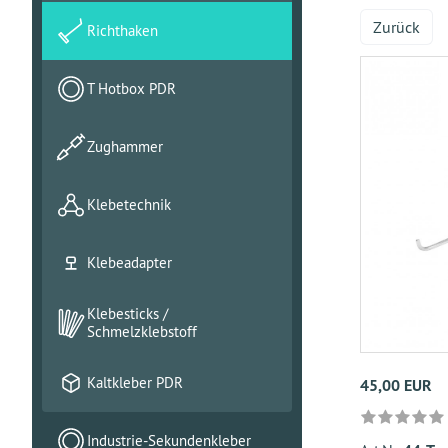
Zurück
Richthaken
T Hotbox PDR
Zughammer
Klebetechnik
Klebeadapter
Klebesticks /
Schmelzklebstoff
Kaltkleber PDR
45,00 EUR
Industrie-Sekundenkleber