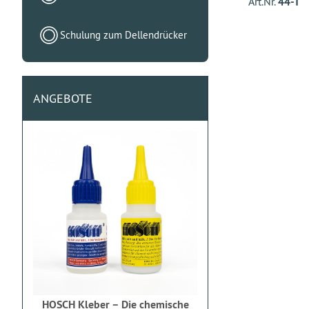
Art.Nr.
44-T
Schulung zum Dellendrücker
ANGEBOTE
HOSCH Kleber – Die chemische