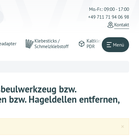
Mo.-Fr.: 09:00 - 17:00
+49 711 71 94 06 98
Kontakt
Klebesticks /
Kaltkleber
eadapter
Menü
Schmelzklebstoff
PDR
sbeulwerkzeug bzw.
en bzw. Hageldellen entfernen,
Clos
×