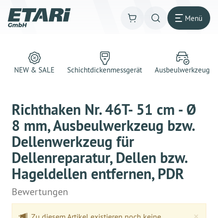
Menü
NEW & SALE
Schichtdickenmessgerät
Ausbeulwerkzeug
Richthaken Nr. 46T- 51 cm - Ø
8 mm, Ausbeulwerkzeug bzw.
Dellenwerkzeug für
Dellenreparatur, Dellen bzw.
Hageldellen entfernen, PDR
Bewertungen
Clo
×
Zu diesem Artikel existieren noch keine