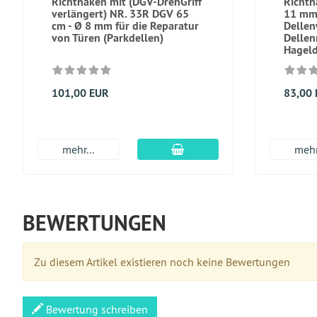
Richthaken mit (DGV-DrehGriff
Richth
verlängert) NR. 33R DGV 65
11 mm
cm - Ø 8 mm für die Reparatur
Dellen
von Türen (Parkdellen)
Dellen
Hageld
101,00 EUR
83,00
In den Warenkorb
mehr...
mehr
BEWERTUNGEN
Zu diesem Artikel existieren noch keine Bewertungen
Bewertung schreiben