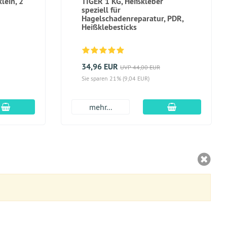
lein, 2
TIGER 1 KG, Heißkleber
speziell für
Hagelschadenreparatur, PDR,
Heißklebesticks
34,96 EUR
UVP 44,00 EUR
Sie sparen 21% (9,04 EUR)
In den Warenkorb
In den Warenk
mehr...