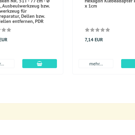
aken NR. 51T - 77 cm - Ø
Hexagon Klebeadapter k
, Ausbeulwerkzeug bzw.
x 1cm
werkzeug für
reparatur, Dellen bzw.
ellen entfernen, PDR
 EUR
7,14 EUR
In den Warenkorb
...
mehr...