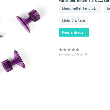
Varianten:
mittel 2,5 x 1,2 cm
klein, mittel, lang SET
l
klein, 2 x 1cm
Preis anfragen
Bewertung:
0.0
von 5