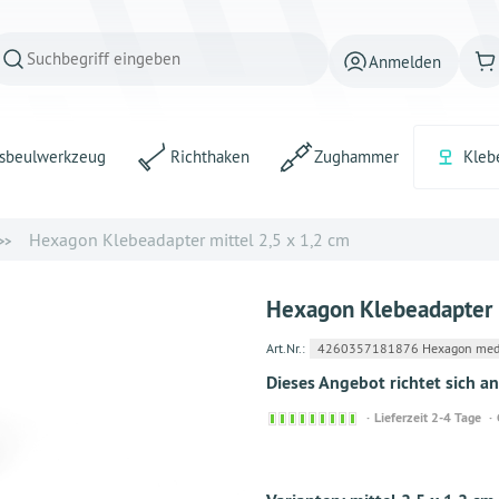
Anmelden
sbeulwerkzeug
Richthaken
Zughammer
Kleb
Hexagon Klebeadapter mittel 2,5 x 1,2 cm
Hexagon Klebeadapter m
Art.Nr.:
4260357181876 Hexagon medi
Dieses Angebot richtet sich 
Sofort
Lieferzeit 2-4 Tage
versandfähig,
ausreichende
Stückzahl