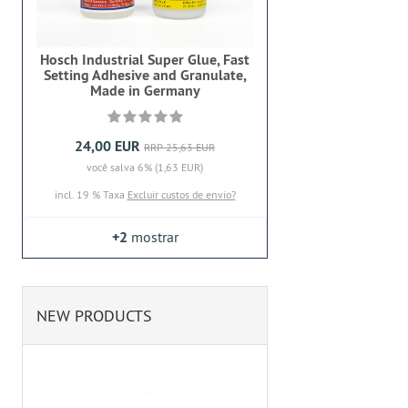
Hosch Industrial Super Glue, Fast
Setting Adhesive and Granulate,
Made in Germany
24,00 EUR
RRP 25,63 EUR
você salva 6% (1,63 EUR)
incl. 19 % Taxa
Excluir custos de envio?
+2
mostrar
NEW PRODUCTS