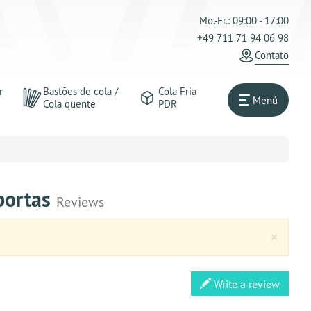
Mo.-Fr.: 09:00 - 17:00
+49 711 71 94 06 98
Contato
r
Bastões de cola /
Cola Fria
Menú
Cola quente
PDR
 portas
Reviews
Clos
×
Write a review