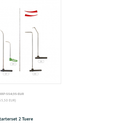
RRP 554,95 EUR
55,50 EUR)
tarterset 2 Tuere