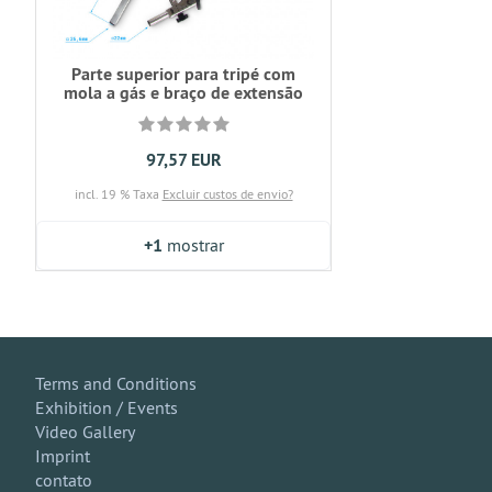
Parte superior para tripé com
mola a gás e braço de extensão
97,57 EUR
incl. 19 % Taxa
Excluir custos de envio?
+1
mostrar
Terms and Conditions
Exhibition / Events
Video Gallery
Imprint
contato