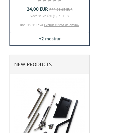
24,00 EUR
RRP 25,63 EUR
você salva 6% (1,63 EUR)
incl. 19 % Taxa
Excluir custos de envio?
+2
mostrar
NEW PRODUCTS