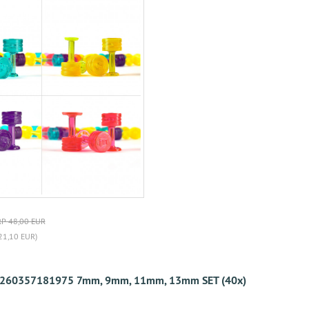
P 48,00 EUR
21,10 EUR)
260357181975 7mm, 9mm, 11mm, 13mm SET (40x)