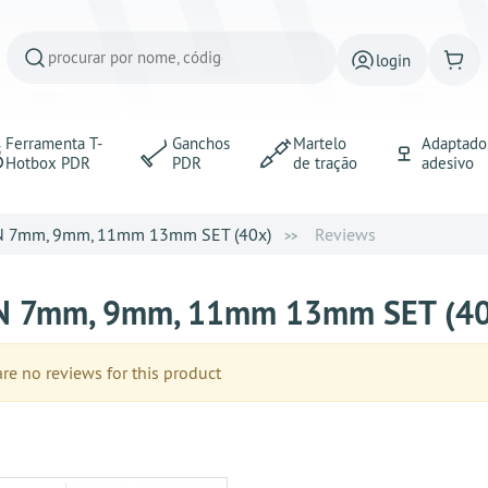
login
Ferramenta T-
Ganchos
Martelo
Adaptado
Hotbox PDR
PDR
de tração
adesivo
N 7mm, 9mm, 11mm 13mm SET (40x)
Reviews
N 7mm, 9mm, 11mm 13mm SET (4
e no reviews for this product