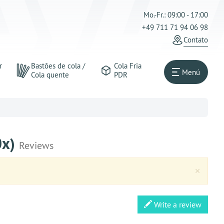
Mo.-Fr.: 09:00 - 17:00
+49 711 71 94 06 98
Contato
r
Bastões de cola /
Cola Fria
Menú
Cola quente
PDR
0x)
Reviews
Clos
×
Write a review