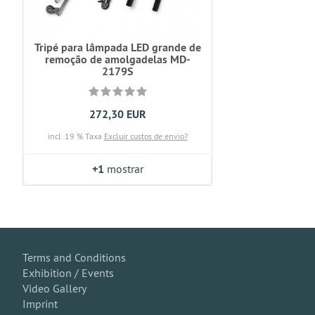
Tripé para lâmpada LED grande de
remoção de amolgadelas MD-
2179S
272,30 EUR
incl. 19 % Taxa
Excluir custos de envio?
+1
mostrar
Terms and Conditions
Exhibition / Events
Video Gallery
Imprint