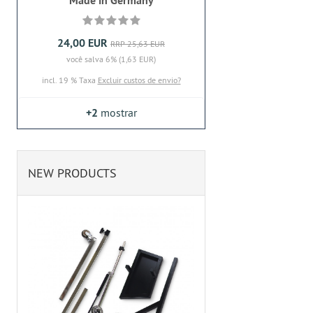
Made in Germany
24,00 EUR
RRP 25,63 EUR
você salva 6% (1,63 EUR)
incl. 19 % Taxa
Excluir custos de envio?
+2
mostrar
NEW PRODUCTS