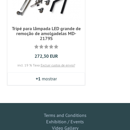
Tripé para lâmpada LED grande de
remoção de amolgadelas MD-
2179S
272,30 EUR
incl. 19 % Taxa
Excluir custos de envio?
+1
mostrar
Terms and Conditions
Exhibition / Events
Video Gallery