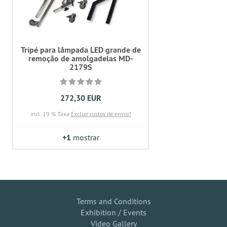
Tripé para lâmpada LED grande de
remoção de amolgadelas MD-
2179S
272,30 EUR
incl. 19 % Taxa
Excluir custos de envio?
+1
mostrar
Terms and Conditions
Exhibition / Events
Video Gallery