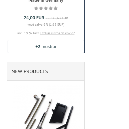
Made in Germany
24,00 EUR
RRP 25,63 EUR
você salva 6% (1,63 EUR)
incl. 19 % Taxa
Excluir custos de envio?
+2
mostrar
NEW PRODUCTS