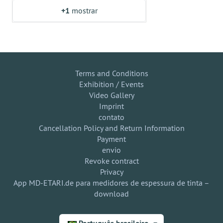
+1
mostrar
Terms and Conditions
Exhibition / Events
Video Gallery
Imprint
contato
Cancellation Policy and Return Information
Payment
envio
Revoke contract
Privacy
App MD-ETARI.de para medidores de espessura de tinta –
download