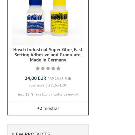
Hosch Industrial Super Glue, Fast
Setting Adhesive and Granulate,
Made in Germany
24,00 EUR
RRP 25,63 EUR
você salva 6% (1,63 EUR)
incl. 19 % Taxa
Excluir custos de envio?
+2
mostrar
NEW PRODUCTS