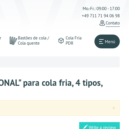
Mo.-Fr.: 09:00 - 17:00
+49 711 71 94 06 98
Contato
r
Bastões de cola /
Cola Fria
Menú
Cola quente
PDR
L" para cola fria, 4 tipos,
Clos
×
Write a review