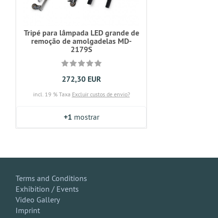
Tripé para lâmpada LED grande de
remoção de amolgadelas MD-
2179S
272,30 EUR
incl. 19 % Taxa
Excluir custos de envio?
+1
mostrar
Terms and Conditions
Exhibition / Events
Video Gallery
Imprint