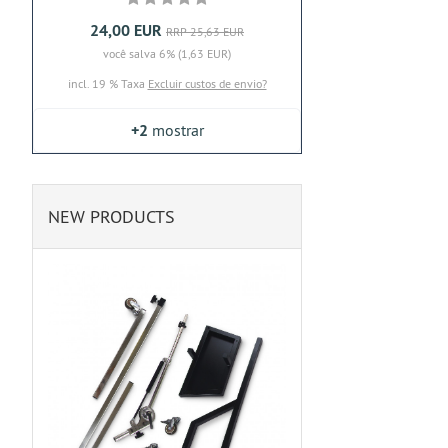
24,00 EUR
RRP 25,63 EUR
você salva 6% (1,63 EUR)
incl. 19 % Taxa
Excluir custos de envio?
+2
mostrar
NEW PRODUCTS