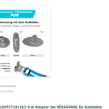
P 67,00 EUR
28,00 EUR)
260357181562-4-er Adapter-Set HEXAGONAL für Kaltkleber