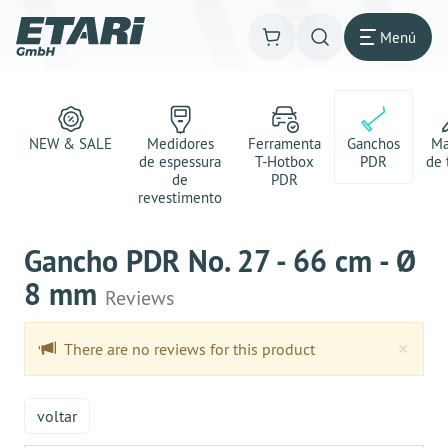
Menú
NEW & SALE
Medidores
Ferramenta
Ganchos
Ma
de espessura
T-Hotbox
PDR
de 
de
PDR
revestimento
Gancho PDR No. 27 - 66 cm - Ø
8 mm
Reviews
Clo
×
There are no reviews for this product
voltar