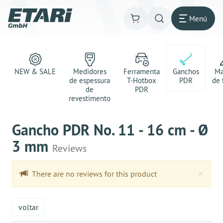
Menú
NEW & SALE
Medidores
Ferramenta
Ganchos
Ma
de espessura
T-Hotbox
PDR
de 
de
PDR
revestimento
Gancho PDR No. 11 - 16 cm - Ø
3 mm
Reviews
Clo
×
There are no reviews for this product
voltar