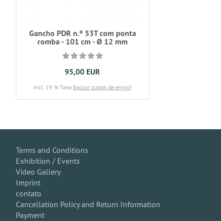
Gancho PDR n.º 53T com ponta
romba - 101 cm - Ø 12 mm
95,00 EUR
incl. 19 % Taxa
Excluir custos de envio?
Terms and Conditions
Exhibition / Events
Video Gallery
Imprint
contato
Cancellation Policy and Return Information
Payment