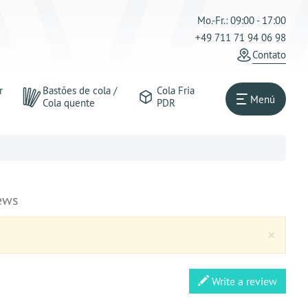
Mo.-Fr.: 09:00 - 17:00
+49 711 71 94 06 98
Contato
r
Bastões de cola /
Cola Fria
Menú
Cola quente
PDR
ews
Clos
×
Write a review