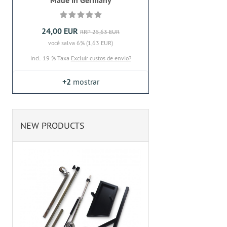
Made in Germany
24,00 EUR
RRP 25,63 EUR
você salva 6% (1,63 EUR)
incl. 19 % Taxa
Excluir custos de envio?
+2
mostrar
NEW PRODUCTS