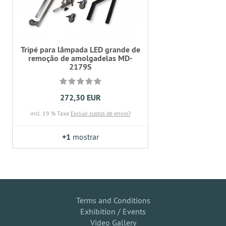
Tripé para lâmpada LED grande de
remoção de amolgadelas MD-
2179S
272,30 EUR
incl. 19 % Taxa
Excluir custos de envio?
+1
mostrar
Terms and Conditions
Exhibition / Events
Video Gallery