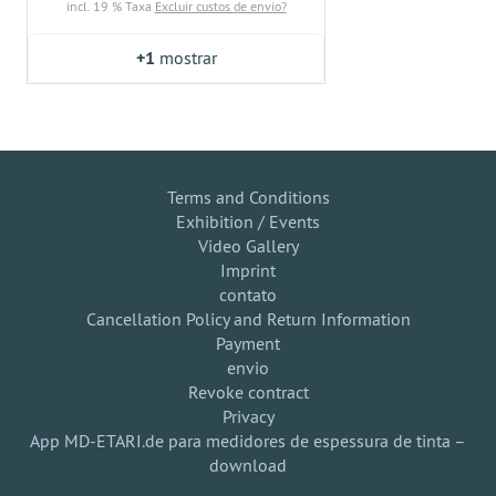
incl. 19 % Taxa
Excluir custos de envio?
+1
mostrar
Terms and Conditions
Exhibition / Events
Video Gallery
Imprint
contato
Cancellation Policy and Return Information
Payment
envio
Revoke contract
Privacy
App MD-ETARI.de para medidores de espessura de tinta –
download