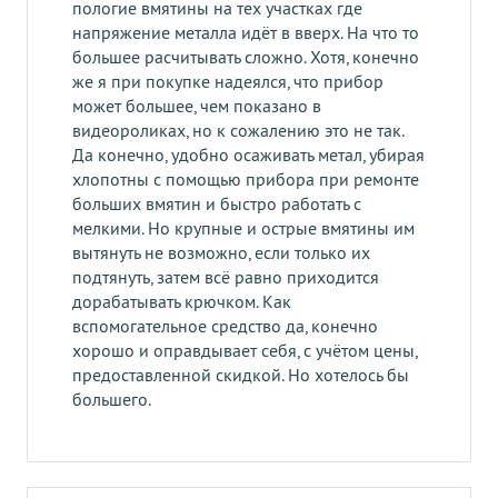
пологие вмятины на тех участках где
напряжение металла идёт в вверх. На что то
большее расчитывать сложно. Хотя, конечно
же я при покупке надеялся, что прибор
может большее, чем показано в
видеороликах, но к сожалению это не так.
Да конечно, удобно осаживать метал, убирая
хлопотны с помощью прибора при ремонте
больших вмятин и быстро работать с
мелкими. Но крупные и острые вмятины им
вытянуть не возможно, если только их
подтянуть, затем всё равно приходится
дорабатывать крючком. Как
вспомогательное средство да, конечно
хорошо и оправдывает себя, с учётом цены,
предоставленной скидкой. Но хотелось бы
большего.